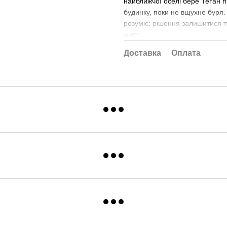
найближчої оселі бере Теґан п
будинку, поки не вщухне буря.
розуміє: рішення залишитися 
житті.
Доставка
Оплата