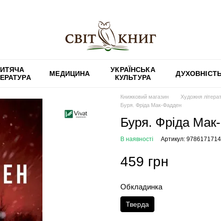
ИТЯЧА
УКРАЇНСЬКА
МЕДИЦИНА
ДУХОВНІСТ
ТЕРАТУРА
КУЛЬТУРА
Книжковий магазин
Художня літера
Буря. Фріда Мак-Фадден
Буря. Фріда Мак
В наявності
Артикул: 978617171
459 грн
Обкладинка
Тверда