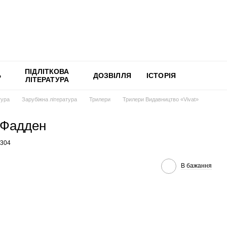
ПІДЛІТКОВА
Ь
ДОЗВІЛЛЯ
ІСТОРІЯ
ЛІТЕРАТУРА
тура
Зарубіжна література
Трилери
Трилери Видавництво «Vivat»
-Фадден
4304
В бажання