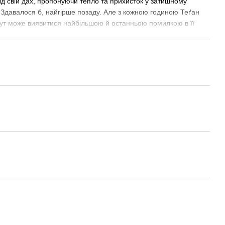
ід свій дах, пропонуючи тепло та прихисток у затишному
 Здавалося б, найгірше позаду. Але з кожною годиною Теґан
тут може виявитися найбільшою й останньою помилкою в її