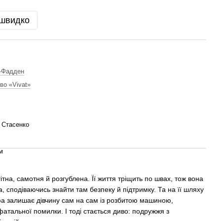
 швидко
-Фадден
во «Vivat»
 Стасенко
м
тна, самотня й розгублена. Її життя тріщить по швах, тож вона
, сподіваючись знайти там безпеку й підтримку. Та на її шляху
фа залишає дівчину сам на сам із розбитою машиною,
атальної помилки. І тоді стається диво: подружжя з