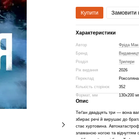
Купити
Замовити
Характеристики
Автор
Фріда Мак
Бренд
Видавницт
Розділ
Трилери
Рік видання
2026
Переклад
Роксоляна
Кількість сторінок
352
Формат, мм
130х200 м
Опис
Теґан двадцять три — вона вагі
збирає речі й вирушає до брата
стає хуртовина. Автокатастро
зламаною ногою та відчуттям ф