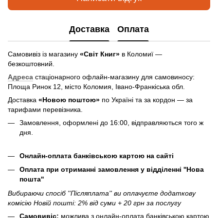
Доставка
Оплата
Самовивіз із магазину
«Світ Книг»
в Коломиї —
безкоштовний.
Адреса
стаціонарного офлайн-магазину для самовиносу:
Площа Ринок 12, місто Коломия, Івано-Франкіська обл.
Доставка
«Новою поштою»
по Україні та за кордон — за
тарифами перевізника.
Замовлення, оформлені до 16:00, відправляються того ж
дня.
Онлайн-оплата банківською картою на сайті
Оплата при отриманні замовлення у відділенні ''Нова
пошта''
Вибираючи спосіб ''Післяплата'' ви оплачуєте додаткову
комісію Новій пошті: 2% від суми + 20 грн за послугу
Самовивіс:
можлива з онлайн-оплата банківською картою