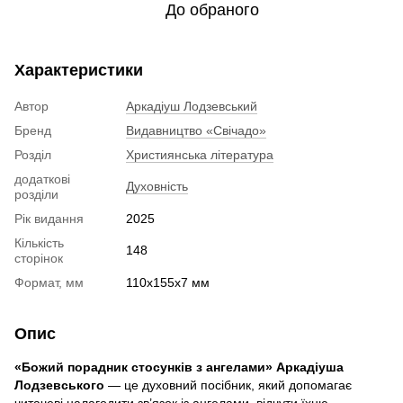
До обраного
Характеристики
Автор
Аркадіуш Лодзевський
Бренд
Видавництво «Свічадо»
Розділ
Християнська література
додаткові
Духовність
розділи
Рік видання
2025
Кількість
148
сторінок
Формат, мм
110х155х7 мм
Опис
«Божий порадник стосунків з ангелами» Аркадіуша
Лодзевського
— це духовний посібник, який допомагає
читачеві налагодити зв’язок із ангелами, відчути їхню