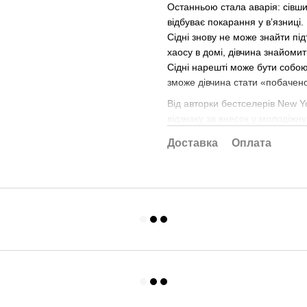
Останньою стала аварія: сівши
відбуває покарання у вʼязниці
Сідні знову не може знайти під
хаосу в домі, дівчина знайоми
Сідні нарешті може бути собою,
зможе дівчина стати «побачено
Від авторки бестселерів New Yo
відзнаку за внесок у молодіжну
Доставка
Оплата