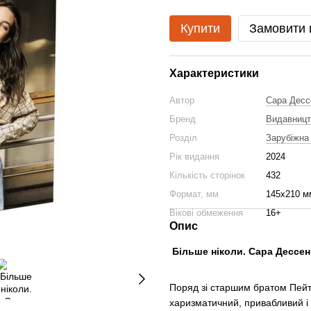
Купити
Замовити
Характеристики
Автор
Сара Десс
Бренд
Видавницт
Розділ
Зарубіжна
Рік видання
2024
Кількість сторінок
432
Формат, мм
145х210 м
Вікові обмеження
16+
Опис
Більше ніколи. Сара Дессен
Поряд зі старшим братом Пейт
харизматичний, привабливий і