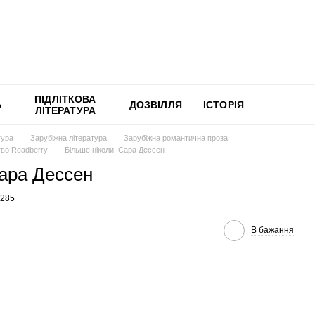
ПІДЛІТКОВА
Ь
ДОЗВІЛЛЯ
ІСТОРІЯ
ЛІТЕРАТУРА
тура
Зарубіжна література
Зарубіжна романтична проза
во Readberry
Більше ніколи. Сара Дессен
Сара Дессен
2285
В бажання