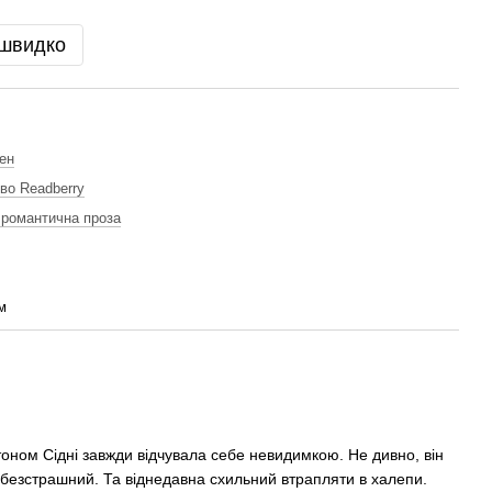
 швидко
ен
во Readberry
 романтична проза
м
оном Сідні завжди відчувала себе невидимкою. Не дивно, він
 безстрашний. Та віднедавна схильний втрапляти в халепи.