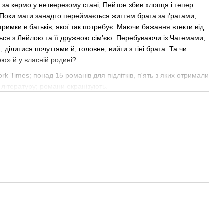
 за кермо у нетверезому стані, Пейтон збив хлопця і тепер
. Поки мати занадто переймається життям брата за ґратами,
тримки в батьків, якої так потребує. Маючи бажання втекти від
ться з Лейлою та її дружною сімʼєю. Перебуваючи із Чатемами,
 ділитися почуттями й, головне, вийти з тіні брата. Та чи
ю» й у власній родині?
rk Times; понад 15 романів для підлітків, п'ять з яких отримали
 літературу; романи екранізують.