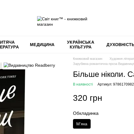
ИТЯЧА
УКРАЇНСЬКА
МЕДИЦИНА
ДУХОВНІСТ
ТЕРАТУРА
КУЛЬТУРА
Книжковий магазин
Художня літера
Зарубіжна романтична проза Видавницт
Більше ніколи. 
В наявності
Артикул: 978617098
320 грн
Обкладинка
М'яка