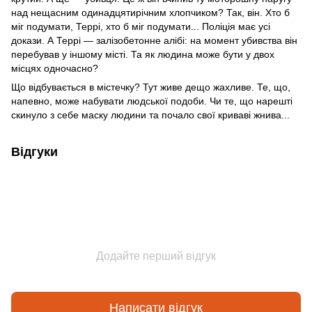
над нещасним одинадцятирічним хлопчиком? Так, він. Хто б
міг подумати, Террі, хто б міг подумати... Поліція має усі
докази. А Террі — залізобетонне алібі: на момент убивства він
перебував у іншому місті. Та як людина може бути у двох
місцях одночасно?
Що відбувається в містечку? Тут живе дещо жахливе. Те, що,
напевно, може набувати людської подоби. Чи те, що нарешті
скинуло з себе маску людини та почало свої криваві жнива...
Відгуки
Додайте перший відгук
Написати відгук