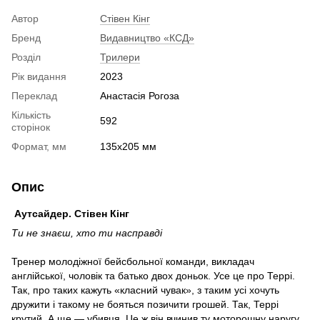
Автор
Стівен Кінг
Бренд
Видавництво «КСД»
Розділ
Трилери
Рік видання
2023
Переклад
Анастасія Рогоза
Кількість
592
сторінок
Формат, мм
135х205 мм
Опис
Аутсайдер. Стівен Кінг
Ти не знаєш, хто ти насправді
Тренер молодіжної бейсбольної команди, викладач
англійської, чоловік та батько двох доньок. Усе це про Террі.
Так, про таких кажуть «класний чувак», з таким усі хочуть
дружити і такому не бояться позичити грошей. Так, Террі
крутий. А ще — убивця. Це ж він вчинив ту моторошну наругу