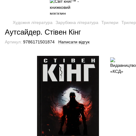
Художня література
Зарубіжна література
Трилери
Трилер
Аутсайдер. Стівен Кінг
Артикул:
9786171501874
Написати відгук