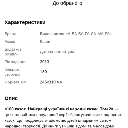
До обраного
Характеристики
Бренд
Видавництво «А-БА-БА-ГА-ЛА-МА-ГА»
Розділ
Казки
додаткові
Дитяча література
розділи
Рік видання
2013
Кількість
130
сторінок
Формат, мм
245x310 мм
Опис
«100 казок. Найкращі українські народні казки. Том 2»
—
це черговий том популярної серії збірок українських народних
казок, що продовжує знайомство дітей із чарівним світом
народної творчості. До книги увійшли відомі та маловідомі