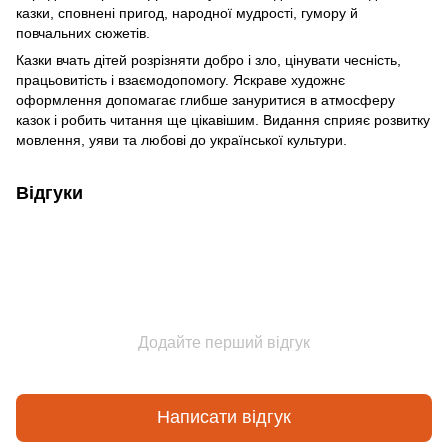
казки, сповнені пригод, народної мудрості, гумору й
повчальних сюжетів.
Казки вчать дітей розрізняти добро і зло, цінувати чесність,
працьовитість і взаємодопомогу. Яскраве художнє
оформлення допомагає глибше зануритися в атмосферу
казок і робить читання ще цікавішим. Видання сприяє розвитку
мовлення, уяви та любові до української культури.
Відгуки
Додайте перший відгук
Написати відгук