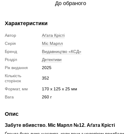
До обраного
Характеристики
Автор
Аґата Крісті
Серія
Міс Марпл
Бренд
Видавництво «КСД»
Розділ
Детективи
Рік видання
2025
Кількість
352
сторінок
Формат, мм
170 x 125 x 25 мм
Вага
260 г
Опис
Забуте вбивство. Міс Марпл №12. Аґата Крісті
Ґвенда була дуже щаслива, коли вони з чоловіком придбали