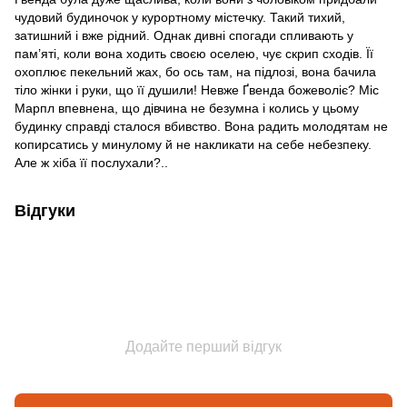
чудовий будиночок у курортному містечку. Такий тихий,
затишний і вже рідний. Однак дивні спогади спливають у
пам’яті, коли вона ходить своєю оселею, чує скрип сходів. Її
охоплює пекельний жах, бо ось там, на підлозі, вона бачила
тіло жінки і руки, що її душили! Невже Ґвенда божеволіє? Міс
Марпл впевнена, що дівчина не безумна і колись у цьому
будинку справді сталося вбивство. Вона радить молодятам не
копирсатись у минулому й не накликати на себе небезпеку.
Але ж хіба її послухали?..
Відгуки
Додайте перший відгук