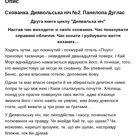
Опис
Схованка. Диявольська ніч №2. Панелопа Дуглас
Друга книга циклу ''Диявалька ніч''
Настав час виходити зі своїх схованок. Час показувати
справжні обличчя. Час кохати і руйнувати життя
коханих…
Ходять чутки, що покинутий і похмурий готель «Поуп»
приховує таємницю - невидимий дванадцятий поверх. І Кай
Морі відчайдушно намагається відшукати його. А точніше, того,
хто використовує це місце як схованку. Він упевнений, що
Бенкс, дочка власника готелю, допоможе йому.
Однак та має власні секрети й не збирається ділитися ними,
попри те що між нею і Каєм спалахують почуття. Хлопець
понад усе прагне повернути своє життя, адже в’язниця
змінила його і ніхто навіть не уявляє, ким йому довелося
стати, щоб вижити ці три роки за ґратами…
У Диявольську ніч, час лиходійства і хаосу, починається
полювання на правду. Чи знайде Кай те, що шукає? Чи,
можливо, нарешті зрозуміє: те, що він шукає, насправді
ближче, ніж він думав.