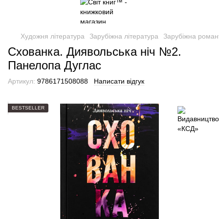
Художня література
Зарубіжна література
Зарубіжна роман
Схованка. Диявольська ніч №2.
Панелопа Дуглас
Артикул:
9786171508088
Написати відгук
BESTSELLER