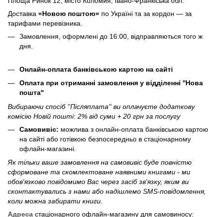
Площа Ринок 12, місто Коломия, Івано-Франкіська обл.
Доставка
«Новою поштою»
по Україні та за кордон — за
тарифами перевізника.
Замовлення, оформлені до 16:00, відправляються того ж
дня.
Онлайн-оплата банківською картою на сайті
Оплата при отриманні замовлення у відділенні ''Нова
пошта''
Вибираючи спосіб ''Післяплата'' ви оплачуєте додаткову
комісію Новій пошті: 2% від суми + 20 грн за послугу
Самовивіс:
можлива з онлайн-оплата банківською картою
на сайті або готівкою безпосередньо в стаціонарному
офлайн-магазині.
Як тільки ваше замовлення на самовивіс буде повністю
сформоване та скомлектоване наявними книгами - ми
обов'язково повідомимо Вас через засіб зв'язку, яким ви
сконтактувались з нами або надішлемо SMS-повідомлення,
коли можна забирати книги.
Адреса
стаціонарного офлайн-магазину для самовиносу: