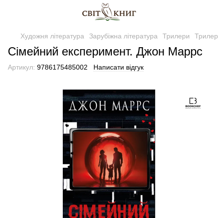
Художня література
Зарубіжна література
Трилери
Трилер
Сімейний експеримент. Джон Маррс
Артикул:
9786175485002
Написати відгук