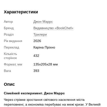
Характеристики
Автор
Джон Маррс
Бренд
Видавництво «BookChef»
Розділ
Трилери
Рік видання
2026
Переклад
Каріна Пріхно
Кількість
432
сторінок
Формат, мм
135х205х28 мм
Вага
393
Опис
Сімейний експеримент. Джон Маррс
Через стрімке зростання світового населення міста
переповнені, а економіка перебуває на межі кризи. У Великій