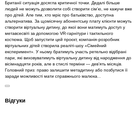
Британії ситуація досягла критичної точки. Дедалі більше
людей не можуть дозволити собі створити сім’ю, не кажучи вже
про дітей. Але тим, хто мріє про батьківство, доступна
альтернатива. За щомісячну абонентську плату клієнти можуть
створити віртуальну дитину, до якої вони матимуть доступ у
метавсесвіті за допомогою VR-гарнітури і тактильного
костюма. Щоб запустити цей проєкт, компанія-розробник
віртуальних дітей створила реаліті-шоу «Сімейний
експеримент». У ньому братимуть участь ретельно відібрані
пари, які виховуватимуть віртуальну дитину від народження до
вісімнадцяти років, але в стислі терміни — дев’ять місяців.
Головний приз: право залишити метадитину або позбутися її
заради можливості мати справжнього малюка...
Відгуки